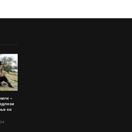
ниги –
едлози
ње со
024