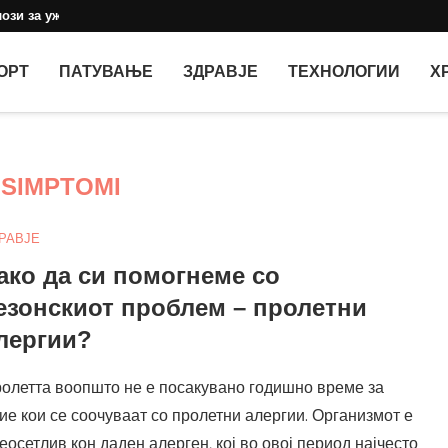
ози за уживање со...
ОРТ
ПАТУВАЊЕ
ЗДРАВЈЕ
ТЕХНОЛОГИИ
Х
:
SIMPTOMI
РАВЈЕ
ако да си помогнеме со
езонскиот проблем – пролетни
лергии?
олетта воопшто не е посакувано годишно време за
ие кои се соочуваат со пролетни алергии. Организмот е
еосетлив кон даден алерген, кој во овој период најчесто