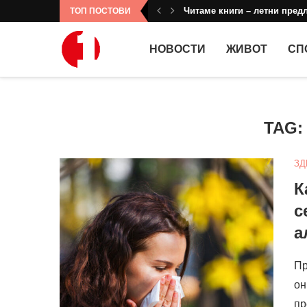
Читаме книги – летни предл
ТОП ПОСТОВИ
НОВОСТИ
ЖИВОТ
СП
TAG
ЗД
К
с
а
Пр
он
пр