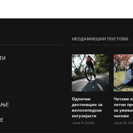
НЕОДАМНЕШНИ ПОСТОВИ
ТИ
Одлични
Читаме к
АЊЕ
дестинации за
летни пр
велосипедски
за ужива
ентузијасти
часови
ЈЕ
June 11, 2024
June 10, 2