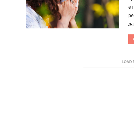
е 
ре
да
LOAD 