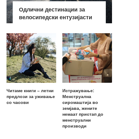
Одлични дестинации за
велосипедски ентузијасти
Читаме книги – летни
Истражување:
предлози за уживање
Менструална
со часови
сиромаштија во
земјава, жените
немаат пристап до
менструални
производи