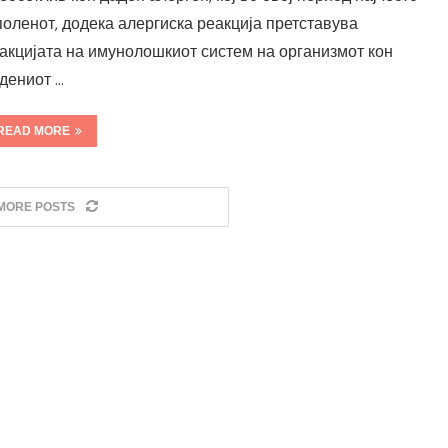
поленот, додека алергиска реакција претставува
акцијата на имунолошкиот систем на организмот кон
дениот …
READ MORE
MORE POSTS