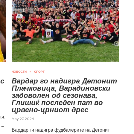
НОВОСТИ
СПОРТ
мс
Вардар го надигра Детонит
Плачковица, Варадиновски
задоволен од сезонава,
Глишиќ последен пат во
црвено-црниот дрес
ач.
May 27, 2024
 …
Вардар ги надигра фудбалерите на Детонит