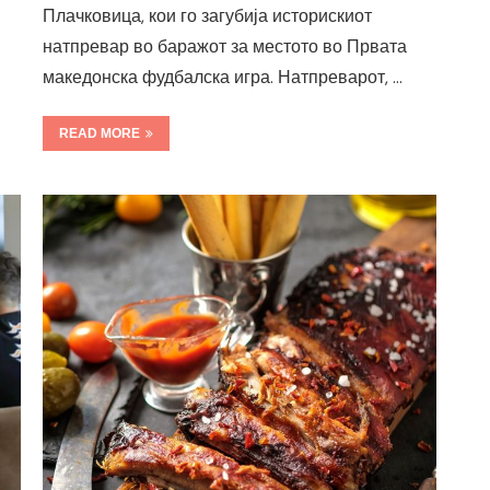
Плачковица, кои го загубија историскиот
натпревар во баражот за местото во Првата
македонска фудбалска игра. Натпреварот, …
READ MORE