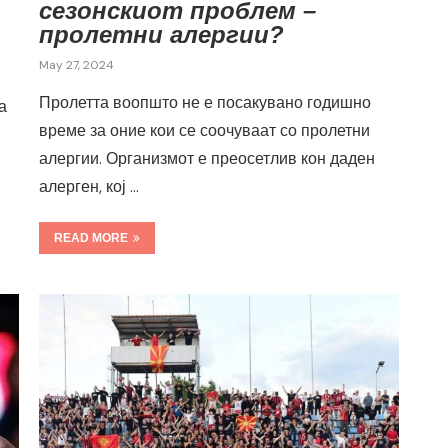
сезонскиот проблем –
пролетни алергии?
May 27, 2024
Пролетта воопшто не е посакувано годишно
а
време за оние кои се соочуваат со пролетни
алергии. Организмот е преосетлив кон даден
алерген, кој …
READ MORE