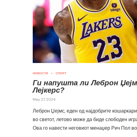
НОВОСТИ
СПОРТ
Ги напушта ли Леброн Џеј
Лејкерс?
May 27, 2024
Леброн Џејмс, еден од најдобрите кошаркари
во светот, летово може да биде слободен игр
Ова го навести неговиот менаџер Рич Пол во