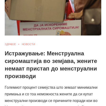
ЗДРАВЈЕ
НОВОСТИ
Истражување: Менструална
сиромаштија во земјава, жените
немаат пристап до менструални
производи
Големиот процент семејства што земаат минимални
примања и со тоа неможноста жените да си купат
менструални производи се причините поради кои во