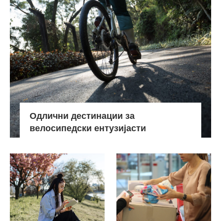
Одлични дестинации за
велосипедски ентузијасти