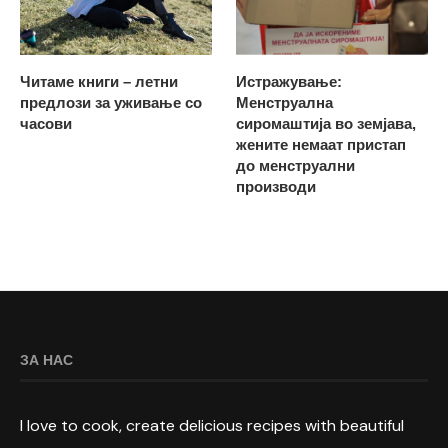
Читаме книги – летни
Истражување:
предлози за уживање со
Менструална
часови
сиромаштија во земјава,
жените немаат пристап
до менструални
производи
ЗА НАС
I love to cook, create delicious recipes with beautiful