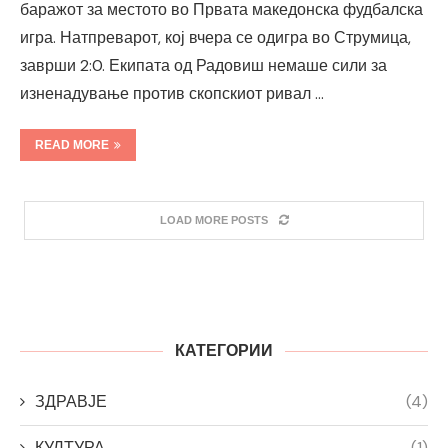
баражот за местото во Првата македонска фудбалска
игра. Натпреварот, кој вчера се одигра во Струмица,
заврши 2:0. Екипата од Радовиш немаше сили за
изненадување против скопскиот ривал …
READ MORE
LOAD MORE POSTS
КАТЕГОРИИ
ЗДРАВЈЕ
(4)
КУЛТУРА
(1)