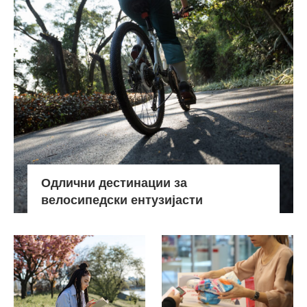
Одлични дестинации за
велосипедски ентузијасти