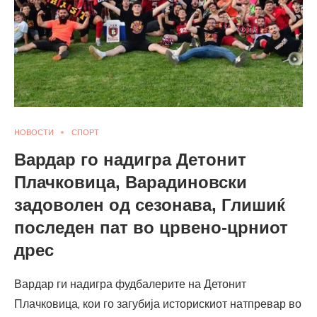
НОВОСТИ
СПОРТ
Вардар го надигра Детонит
Плачковица, Варадиновски
задоволен од сезонава, Глишиќ
последен пат во црвено-црниот
дрес
Вардар ги надигра фудбалерите на Детонит
Плачковица, кои го загубија историскиот натпревар во