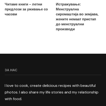
Читаме книги – летни
Истражување:
предлози за уживање со
Менструална
часови
сиромаштија во земјава,
жените немаат пристап
до менструални
производи
ЗА НАС
I love to cook, create delicious recipes with beautiful
photos. I also share my life stories and my relationship
with food.