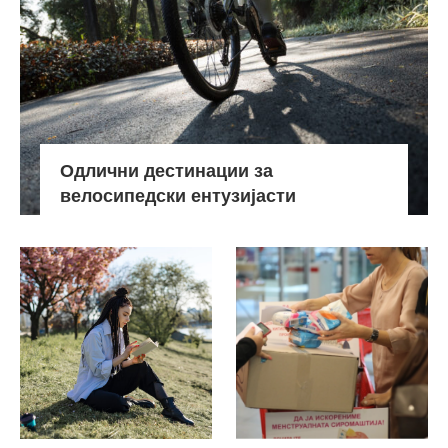
Одлични дестинации за
велосипедски ентузијасти