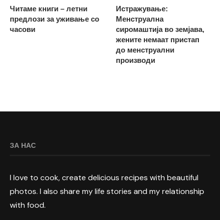
Читаме книги – летни
Истражување:
предлози за уживање со
Менструална
часови
сиромаштија во земјава,
жените немаат пристап
до менструални
производи
ЗА НАС
I love to cook, create delicious recipes with beautiful
photos. I also share my life stories and my relationship
with food.