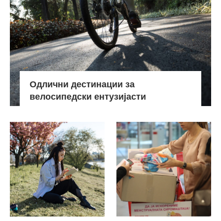
Одлични дестинации за
велосипедски ентузијасти